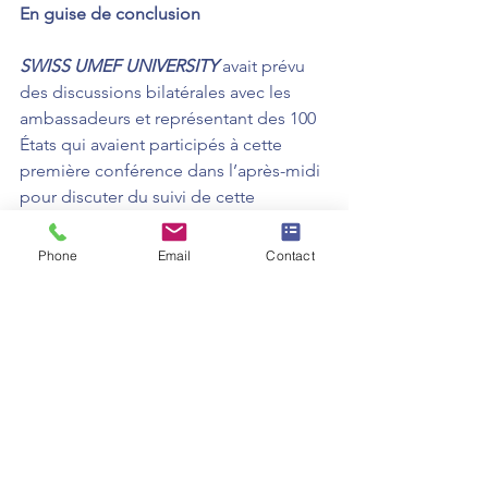
En guise de conclusion
SWISS UMEF UNIVERSITY
 avait prévu 
des discussions bilatérales avec les 
ambassadeurs et représentant des 100 
États qui avaient participés à cette 
première conférence dans l’après-midi 
pour discuter du suivi de cette 
conférence, et de la signature des 
Mémorandums of Understanding
 qui 
Phone
Email
Contact
concernaient notamment :
1. Les 500 bourses d’études qui sont 
octroyés à chaque État durant les 5 
prochaines années en collaboration 
avec 
FON University, 
le principal 
partenaire de SWISS UMEF 
UNIVERSITY qui est domicilié à Skopje 
en République de Macédoine du Nord 