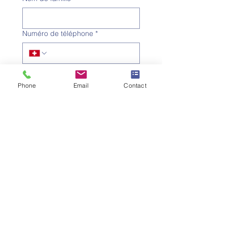
Numéro de téléphone
*
Adresse e-mail
*
Phone
Email
Contact
Objet
*
Message
Je souhaite m'abonner à la 
newsletter.
Envoyer la demande