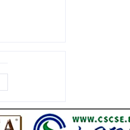
S UMEF reçoit la
igieuse distinction QS Stars
iles Overall