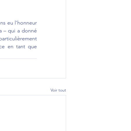
s eu l'honneur 
a – qui a donné 
particulièrement 
ce en tant que 
Voir tout