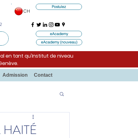
Postulez
CH
2
eAcademy
eAcademy (nouveau)
al en tant qu'Institut de niveau
 Genève.
Admission
Contact
EL HAITÉ