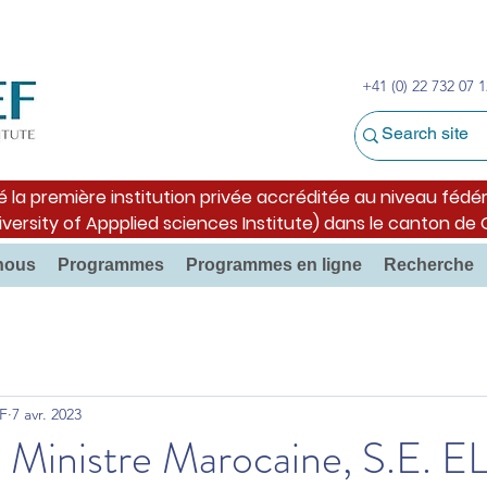
+41 (0) 22 732 07 1
é la première institution privée accréditée au niveau fédér
iversity of Appplied sciences Institute) dans le canton de
nous
Programmes
Programmes en ligne
Recherche
F
7 avr. 2023
e Ministre Marocaine, S.E. 