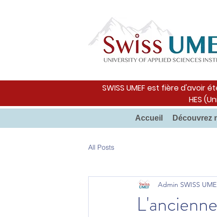
SWISS UMEF est fière d'avoir ét
HES (Un
Accueil
Découvrez 
All Posts
Admin SWISS UME
L'ancienn