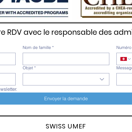
re RDV avec le responsable des admi
Nom de famille
*
Numéro 
Objet
*
Messag
wsletter.
Envoyer la demande
SW
ISS UMEF