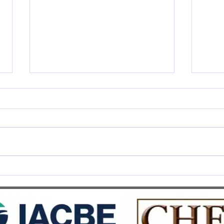
Cérémonie de Remise des
SWIS
Diplômes 2025 - Une soirée
prest
d’excellence et d’émotion au
5 Éto
Château d’Aïre