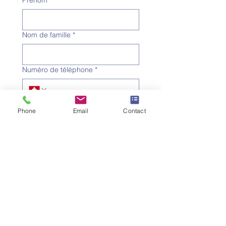
Nom de famille
*
Numéro de téléphone
*
Adresse e-mail
*
Phone
Email
Contact
Objet
*
Message
Je souhaite m'abonner à la 
newsletter.