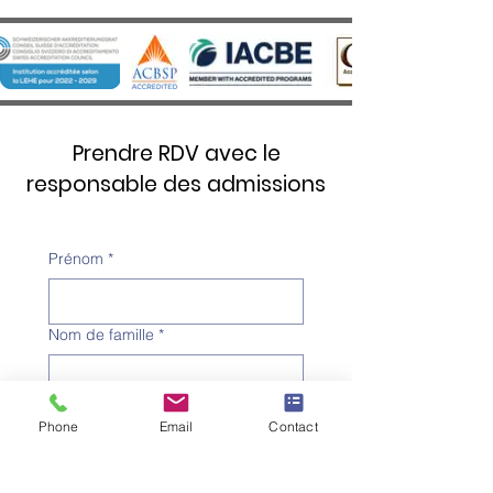
Château d’Aïre
Prendre RDV avec le
responsable des admissions
Prénom
*
Nom de famille
*
Numéro de téléphone
*
Phone
Email
Contact
Adresse e-mail
*