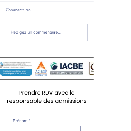
Commentaires
Rédigez un commentaire...
Cérémonie de Remise des
SWISS UMEF reçoi
Diplômes 2025 - Une soirée
prestigieuse disti
d’excellence et d’émotion au
Stars 5 Étoiles Ove
Château d’Aïre
Prendre RDV avec le
responsable des admissions
Prénom
*