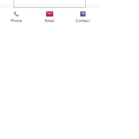
Nom de famille
*
Phone
Email
Contact
Numéro de téléphone
*
Adresse e-mail
*
Objet
*
Message
Je souhaite m'abonner à la 
newsletter.
Envoyer la demande