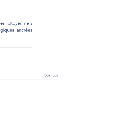
es citoyen·ne·s 
égiques ancrées 
Voir tout