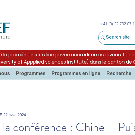
+41 (0) 22 732 07 1
é la première institution privée accréditée au niveau fédér
iversity of Appplied sciences Institute) dans le canton de
nous
Programmes
Programmes en ligne
Recherche
F
22 nov. 2024
 la conférence : Chine – Pu