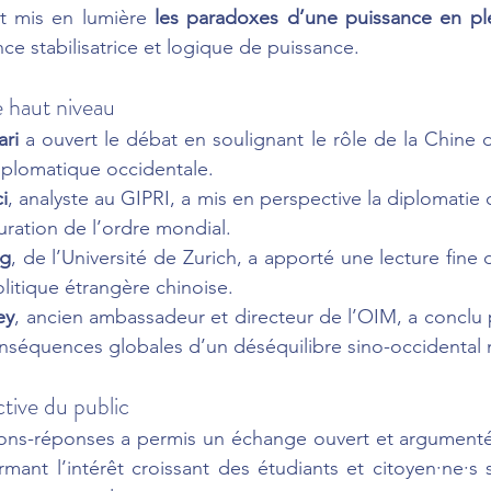
t mis en lumière 
les paradoxes d’une puissance en ple
ence stabilisatrice et logique de puissance.
e haut niveau
ari
 a ouvert le débat en soulignant le rôle de la Chine d
iplomatique occidentale.
i
, analyste au GIPRI, a mis en perspective la diplomatie
turation de l’ordre mondial.
ng
, de l’Université de Zurich, a apporté une lecture fine
olitique étrangère chinoise.
ey
, ancien ambassadeur et directeur de l’OIM, a conclu 
onséquences globales d’un déséquilibre sino-occidental 
ctive du public
ons-réponses a permis un échange ouvert et argumenté e
rmant l’intérêt croissant des étudiants et citoyen·ne·s 