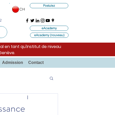
Postulez
CH
2
eAcademy
eAcademy (nouveau)
al en tant qu'Institut de niveau
 Genève.
Admission
Contact
issance