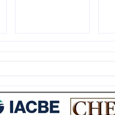
Cérémonie de Remise des
SWIS
Diplômes 2025 - Une soirée
prest
d’excellence et d’émotion au
5 Éto
Château d’Aïre