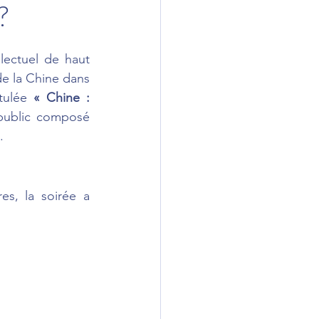
?
ectuel de haut 
e la Chine dans 
tulée 
« Chine : 
 public composé 
.
s, la soirée a 