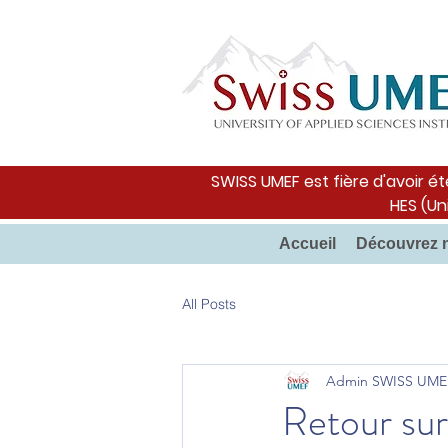
SWISS UMEF est fière d'avoir ét
HES (Un
Accueil
Découvrez 
All Posts
Admin SWISS UME
Retour sur