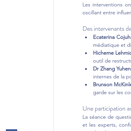
Les interventions on
oscillant entre influ
Des intervenants d
Ecaterina Cojuh
médiatique et d
Hicheme Lehmic
outil de restruc
Dr Zhang Yuhe
internes de la p
Brunson McKinl
garde sur les c
Une participation a
La séance de questi
et les experts, confi