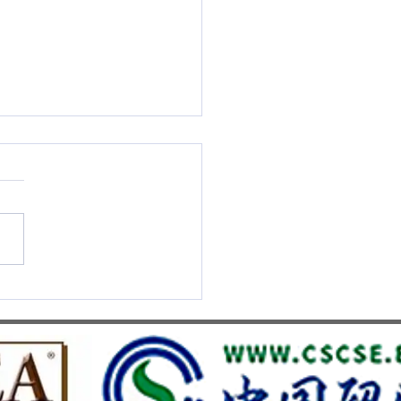
S UMEF reçoit la
igieuse distinction QS Stars
iles Overall