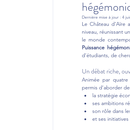
hégémoniqu
Dernière mise à jour :
4 ju
Le Château d’Aïre a
niveau, réunissant u
le monde contempo
Puissance hégémoni
d’étudiants, de cher
Un débat riche, ouv
Animée par quatre i
permis d’aborder des
la stratégie éc
ses ambitions ré
son rôle dans les
et ses initiative