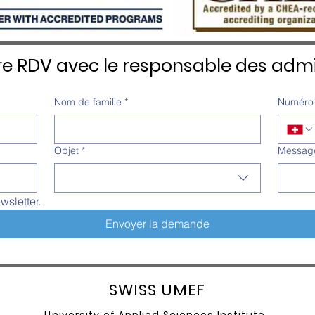
re RDV avec le responsable des admi
Nom de famille
*
Numéro 
Objet
*
Messag
wsletter.
Envoyer la demande
SW
ISS UMEF