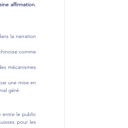
ine affirmation
, 
ans la narration 
 chinoise comme 
 des mécanismes 
par une mise en 
mal géré.
ntre le public 
suisses pour les 