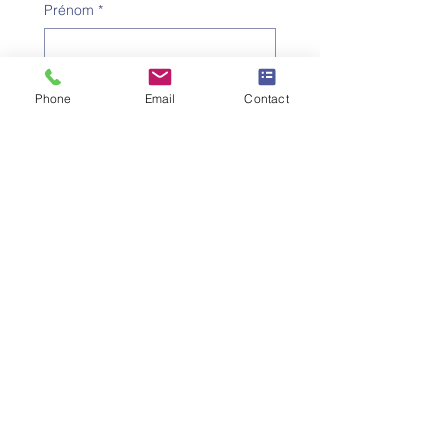
Prénom
*
Nom de famille
*
Phone
Email
Contact
Numéro de téléphone
*
Adresse e-mail
*
Objet
*
Message
Je souhaite m'abonner à la 