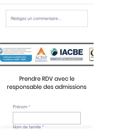
Rédigez un commentaire...
Cérémonie de Remise des
SWISS UMEF reçoi
Diplômes 2025 - Une soirée
prestigieuse disti
d’excellence et d’émotion au
Stars 5 Étoiles Ove
Château d’Aïre
Prendre RDV avec le
responsable des admissions
Prénom
*
Nom de famille
*