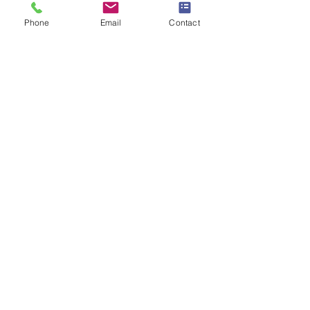
Phone
Email
Contact
Numéro de téléphone
*
Adresse e-mail
*
Objet
*
Message
Je souhaite m'abonner à la 
newsletter.
Envoyer la demande