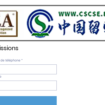
igieuse distinction QS Stars
iles Overall
ssions
de téléphone
*
e