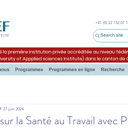
+41 (0) 22 732 07 1
é la première institution privée accréditée au niveau fédér
iversity of Appplied sciences Institute) dans le canton de
nous
Programmes
Programmes en ligne
Recherche
F
27 juin 2024
sur la Santé au Travail avec P