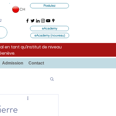
Postulez
CH
2
eAcademy
eAcademy (nouveau)
al en tant qu'Institut de niveau
 Genève.
Admission
Contact
ierre