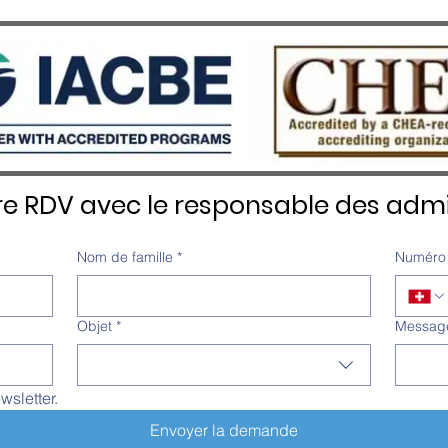
Diplômes 2025 - Une soirée
prest
d’excellence et d’émotion au
5 Éto
Château d’Aïre
re RDV avec le responsable des admi
Nom de famille
*
Numéro 
Objet
*
Messag
wsletter.
Envoyer la demande