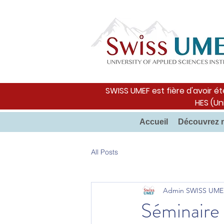
SWISS UMEF est fière d'avoir ét
HES (Un
Accueil
Découvrez 
All Posts
Admin SWISS UME
Séminaire 