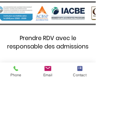
Château d’Aïre
Prendre RDV avec le
responsable des admissions
Prénom
*
Phone
Email
Contact
Nom de famille
*
Numéro de téléphone
*
Adresse e-mail
*