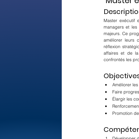
Master e
Descriptio
Master exécutif 
managers et les 
majeurs. Ce prog
améliorer leurs 
réflexion straté
affaires et de l
confrontés les pr
Objectives
Améliorer le
Faire progres
Élargir les 
Renforcement
Promotion de 
Compétenc
Développer d