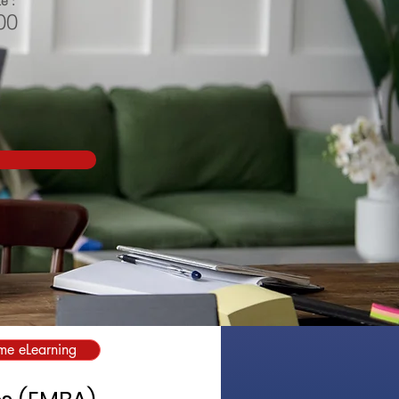
é :
00
rme eLearning