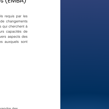
es (EMBA)
s requis par les 
 de changements 
 qui cherchent à 
urs capacités de 
vers aspects des 
s auxquels sont 
prendre des 