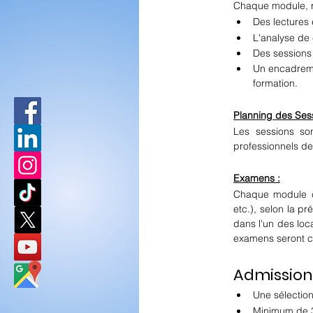
Chaque module, ré
Des lectures 
L'analyse de
Des sessions 
Un encadreme
formation.
Planning des Sess
Les sessions so
professionnels des
Examens :
Chaque module co
etc.), selon la p
dans l'un des loc
examens seront c
Admissions
Une sélection
Minimum de 3