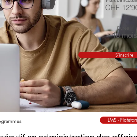
Frais de scolarit
CHF 12'9
Durée :
10 mois
S'inscrire
LMS - Platefo
rogrammes