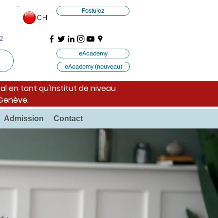
Postulez
CH
2
eAcademy
eAcademy (nouveau)
al en tant qu'Institut de niveau
 Genève.
Admission
Contact