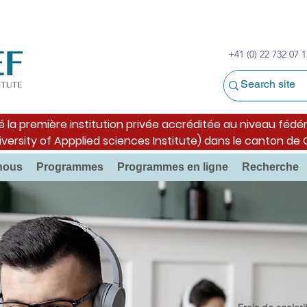
+41 (0) 22 732 07 1
é la première institution privée accréditée au niveau fédér
iversity of Appplied sciences Institute) dans le canton de
nous
Programmes
Programmes en ligne
Recherche