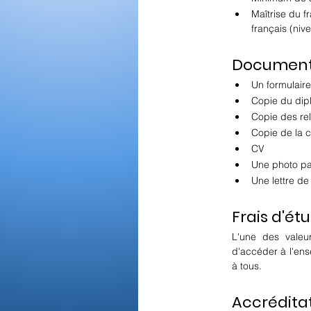
Maîtrise du f
français (ni
Documents 
Un formulaire
Copie du dipl
Copie des rel
Copie de la c
CV
Une photo pa
Une lettre de
Frais d'étu
L'une des vale
d'accéder à l'ens
à tous.
Accrédita