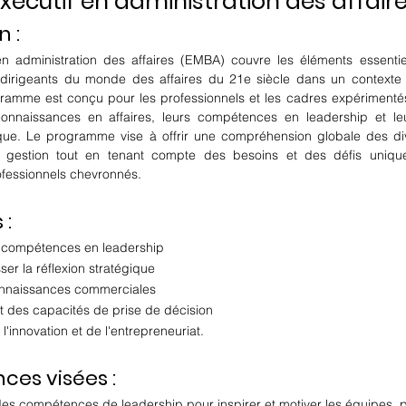
xécutif en administration des affair
n :
en administration des affaires (EMBA) couvre les éléments essentiel
dirigeants du monde des affaires du 21e siècle dans un contexte
ramme est conçu pour les professionnels et les cadres expérimentés
connaissances en affaires, leurs compétences en leadership et le
gique. Le programme vise à offrir une compréhension globale des di
a gestion tout en tenant compte des besoins et des défis unique
ofessionnels chevronnés.
 :
s compétences en leadership
ser la réflexion stratégique
connaissances commerciales
 des capacités de prise de décision
l'innovation et de l'entrepreneuriat.
es visées :
es compétences de leadership pour inspirer et motiver les équipes, 