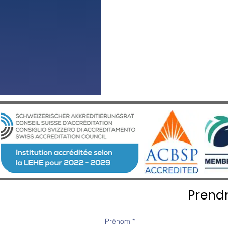
Prend
Prénom
*