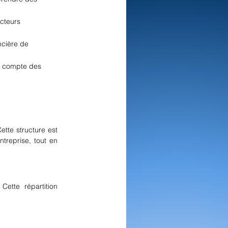
cteurs 
cière de 
t compte des 
te structure est 
reprise, tout en 
tte répartition 