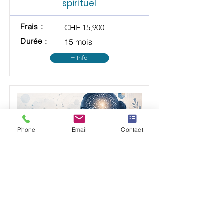
spirituel
Frais :
CHF 15,900
Durée :
15 mois
+ Info
Phone
Email
Contact
Master of Science en
psychologie appliquée et
sciences du comportement
Frais :
CHF 15,900