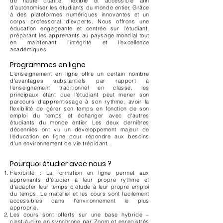
de haute qualité, flexible et accessible afin
d’autonomiser les étudiants du monde entier. Grâce
à des plateformes numériques innovantes et un
corps professoral d’experts. Nous offrons une
éducation engageante et centrée sur l'étudiant,
préparant les apprenants au paysage mondial tout
en maintenant l'intégrité et l'excellence
académiques.
Programmes en ligne
L'enseignement en ligne offre un certain nombre
d'avantages substantiels par rapport à
l'enseignement traditionnel en classe, les
principaux étant que l'étudiant peut mener son
parcours d'apprentissage à son rythme, avoir la
flexibilité de gérer son temps en fonction de son
emploi du temps et échanger avec d'autres
étudiants du monde entier. Les deux dernières
décennies ont vu un développement majeur de
l'éducation en ligne pour répondre aux besoins
d'un environnement de vie trépidant.
Pourquoi étudier avec nous ?
Flexibilité : La formation en ligne permet aux
apprenants d'étudier à leur propre rythme et
d'adapter leur temps d'étude à leur propre emploi
du temps. Le matériel et les cours sont facilement
accessibles dans l'environnement le plus
approprié.
Les cours sont offerts sur une base hybride –
c'est-à-dire en synchrone par Zoom et enregistrés