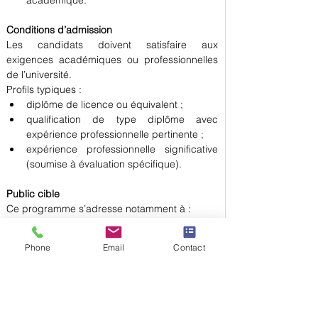
académique.
Conditions d’admission
Les candidats doivent satisfaire aux 
exigences académiques ou professionnelles 
de l’université.
Profils typiques :
diplôme de licence ou équivalent ;
qualification de type diplôme avec 
expérience professionnelle pertinente ;
expérience professionnelle significative 
(soumise à évaluation spécifique).
Public cible
Ce programme s’adresse notamment à :
toute personne souhaitant approfondir la 
psychologie appliquée et les sciences du 
Phone
Email
Contact
comportement ;
les professionnels de l’éducation, du 
management ou des ressources 
humaines ;
les apprenants intéressés par l’analyse 