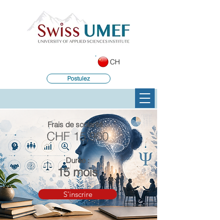
CH
Postulez
Frais de scolarité :
CHF 15,900
Durée :
15 mois
S'inscrire