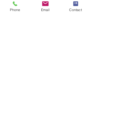
Objet
*
Phone
Email
Contact
Message
Je souhaite m'abonner à la 
newsletter.
Envoyer la demande
SW
ISS UMEF
University of A
pplied Sciences
Institute
Bureau administratif
187 Route d’Aïre