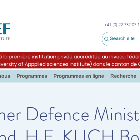
+41 (0) 22 732 07 1
é la première institution privée accréditée au niveau fédér
iversity of Appplied sciences Institute) dans le canton de
nous
Programmes
Programmes en ligne
Recherche
er Defence Minist
nd, H.E. KLICH B