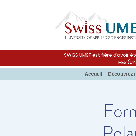
SWISS UMEF est fière d'avoir ét
HES (Un
Accueil
Découvrez 
Form
Pola