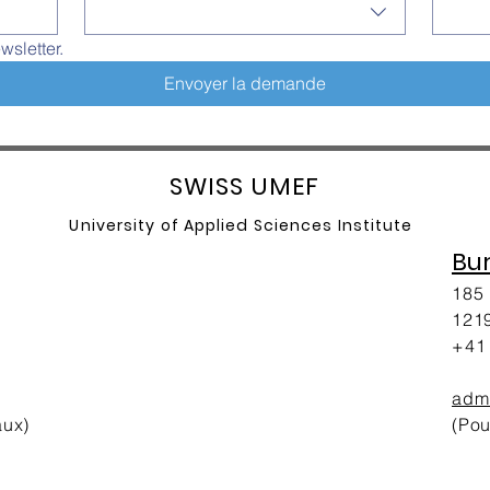
wsletter.
Envoyer la demande
SW
ISS UMEF
University of A
pplied Sciences Institute
Bu
185 
1219
+41 
adm
aux)
(Pou