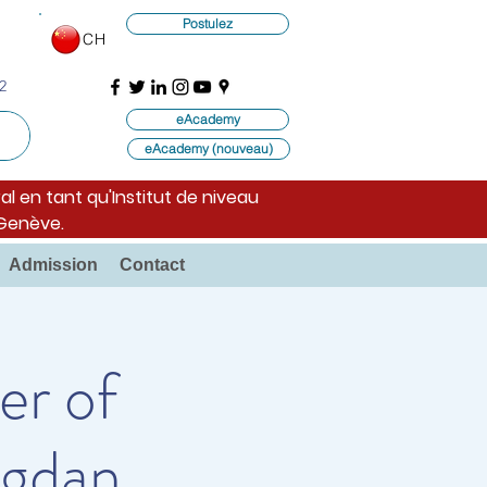
Postulez
CH
2
eAcademy
eAcademy (nouveau)
al en tant qu'Institut de niveau
 Genève.
Admission
Contact
er of
ogdan