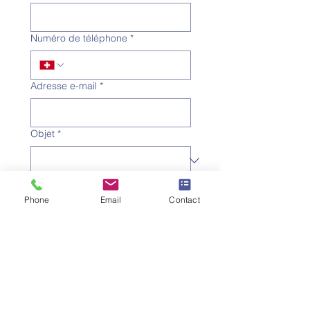
Numéro de téléphone
*
Adresse e-mail
*
Objet
*
Message
Phone
Email
Contact
Je souhaite m'abonner à la 
newsletter.
Envoyer la demande