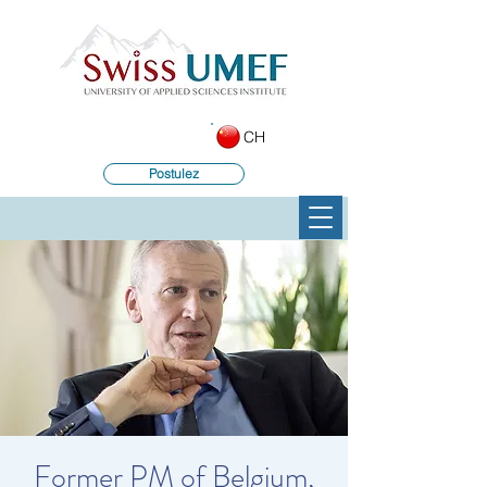
CH
Postulez
Former PM of Belgium,