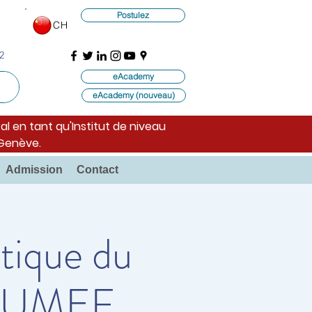
Postulez
CH
2
eAcademy
eAcademy (nouveau)
al en tant qu'Institut de niveau
 Genève.
Admission
Contact
itique du
S UMEF