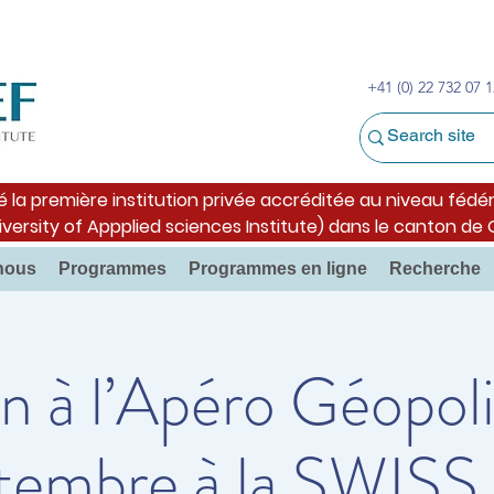
+41 (0) 22 732 07 1
é la première institution privée accréditée au niveau fédér
iversity of Appplied sciences Institute) dans le canton de
nous
Programmes
Programmes en ligne
Recherche
on à l’Apéro Géopol
ptembre à la SWIS