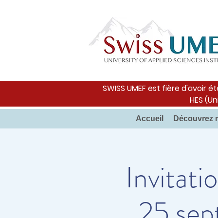
SWISS UMEF est fière d'avoir ét
HES (Un
Accueil
Découvrez 
Invitati
25 se