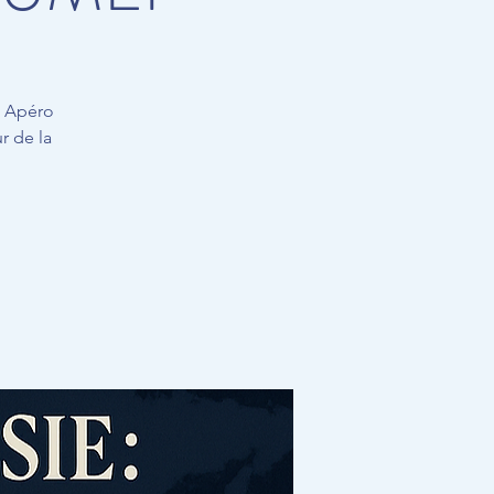
n Apéro
r de la