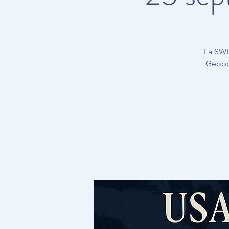
La SWI
Géopol