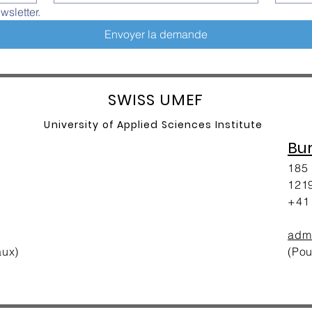
wsletter.
Envoyer la demande
SW
ISS UMEF
University of A
pplied Sciences Institute
Bu
185 
1219
+41 
adm
aux)
(Pou