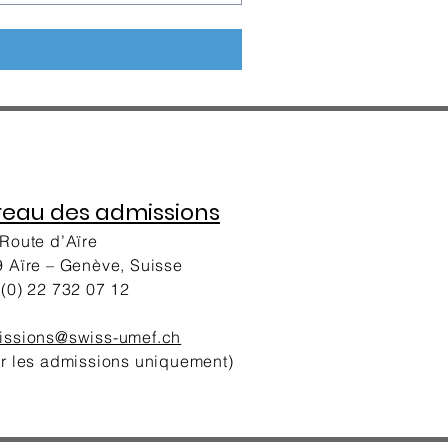
reau des admissions
Route d’Aïre
 Aïre – Genève, Suisse
(0) 22 732 07 12
issions@swiss-umef.ch
r les admissions uniquement)