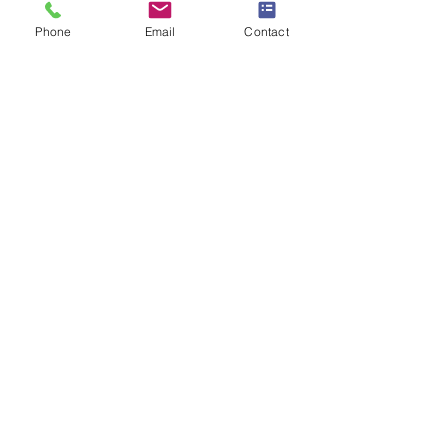
Objet
*
Phone
Email
Contact
Message
Je souhaite m'abonner à la 
newsletter.
Envoyer la demande
SW
ISS UMEF
University of A
pplied Sciences
Institute
Bureau administratif
187 Route d’Aïre