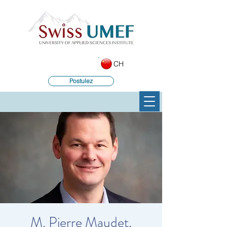
CH
Postulez
M. Pierre Maudet,