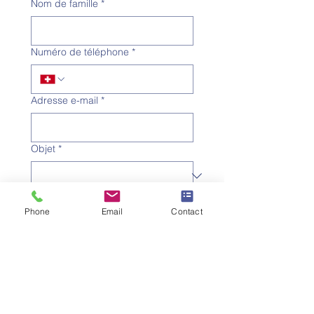
Nom de famille
*
Numéro de téléphone
*
Adresse e-mail
*
Objet
*
Message
Phone
Email
Contact
Je souhaite m'abonner à la 
newsletter.
Envoyer la demande