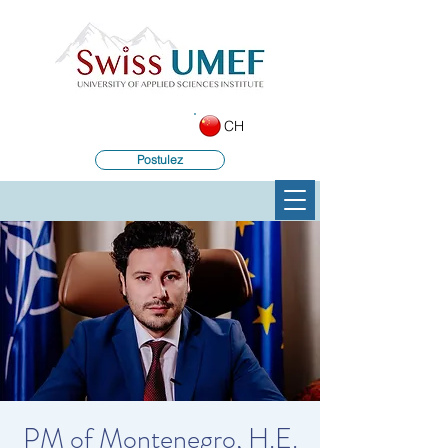
CH
Postulez
PM of Montenegro, H.E.