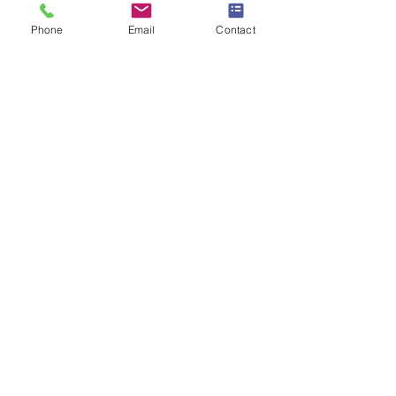
Objet
*
Phone
Email
Contact
Message
Je souhaite m'abonner à la 
newsletter.
Envoyer la demande
SW
ISS UMEF
University of A
pplied Sciences
Institute
Bureau administratif
187 Route d’Aïre