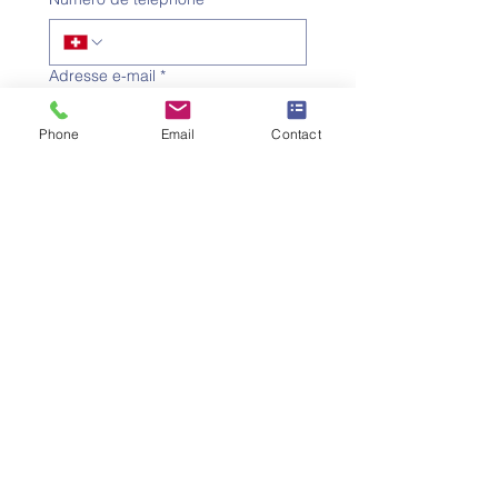
Adresse e-mail
*
Phone
Email
Contact
Objet
*
Message
Je souhaite m'abonner à la 
newsletter.
Envoyer la demande