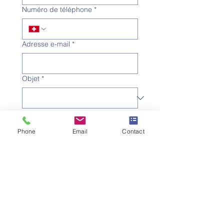
Numéro de téléphone
*
Adresse e-mail
*
Objet
*
Message
Phone
Email
Contact
Je souhaite m'abonner à la 
newsletter.
Envoyer la demande