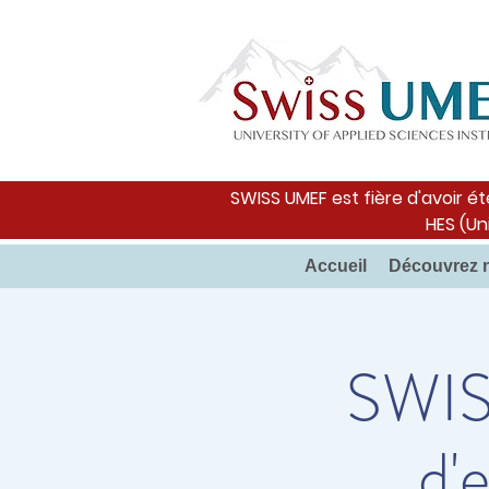
SWISS UMEF est fière d'avoir ét
HES (Un
Accueil
Découvrez 
SWIS
d'