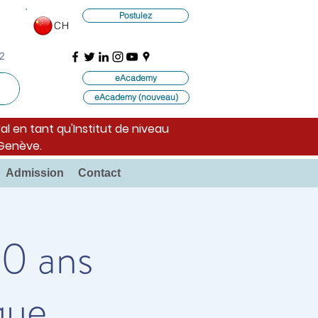
Postulez
CH
2
eAcademy
eAcademy (nouveau)
al en tant qu'Institut de niveau
 Genève.
Admission
Contact
0 ans
que