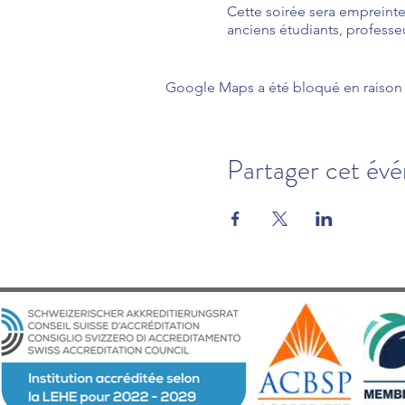
Cette soirée sera empreinte
anciens étudiants, professeu
marque, à vous joindre à n
avec enthousiasme l'avenir 
Google Maps a été bloqué en raison 
Notez bien cette date et ve
Message du Directeur Géné
Partager cet év
Nous sommes fiers de célébr
d'enseignement supérieur p
nos accomplissements en ma
enseignements et professeur
château historique.
Je tiens à exprimer mes s
accomplissements historiqu
C'est avec grand plaisir q
Château d’Aire pour célébr
Nous restons fermement eng