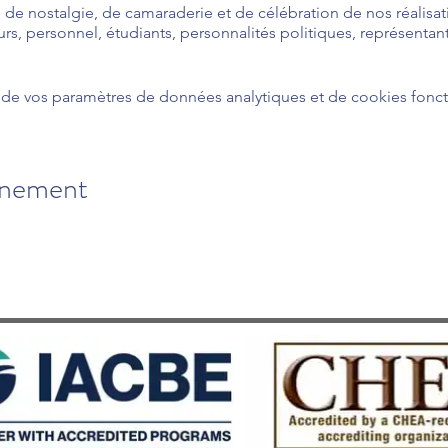
 de nostalgie, de camaraderie et de célébration de nos réalisat
rs, personnel, étudiants, personnalités politiques, représentant
ous pour vous remémorer quatre décennies de brillance académ
passionnant qui nous attend.
de vos paramètres de données analytiques et de cookies fonct
nez célébrer cet événement historique avec nous !
ral,
énement
er nos 40 ans d'excellence académique. En tant que premier et
rivé à Genève reconnu par la Confédération Suisse, nous som
tière d'académie, d'employabilité de nos étudiants, et de la 
s, ainsi que de nos infrastructures sous la forme d’un vrai cam
incères remerciements à toute la communauté de SWISS UMEF p
es.
ue moi-même et mon équipe vous accueillerons chaleureusement
er ensemble cette soirée mémorable.
agés envers l'excellence, pensons différemment et agissons 