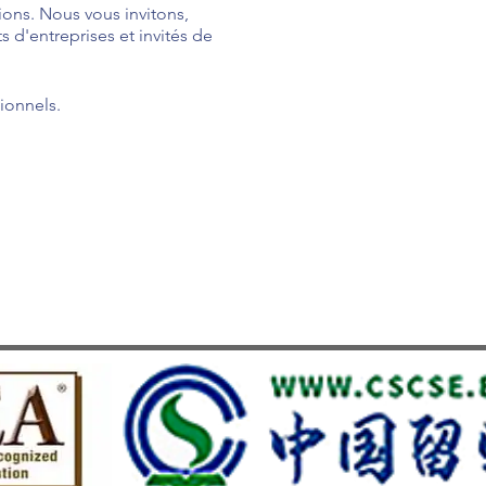
ions. Nous vous invitons,
s d'entreprises et invités de
ique et pour envisager
ionnels.
 seul institut
mes extrêmement fiers de
qualité de nos
pus universitaire dans un
our leurs
 le 23 août 2024 au
différemment.