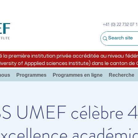
+41 (0) 22 732 07 1
é la première institution privée accréditée au niveau fédér
iversity of Appplied sciences Institute) dans le canton de
nous
Programmes
Programmes en ligne
Recherche
S UMEF célèbre 4
excellence académi