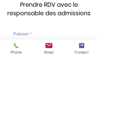
Prendre RDV avec le
responsable des admissions
Prénom
*
Phone
Email
Contact
Nom de famille
*
Numéro de téléphone
*
Adresse e-mail
*
Objet
*