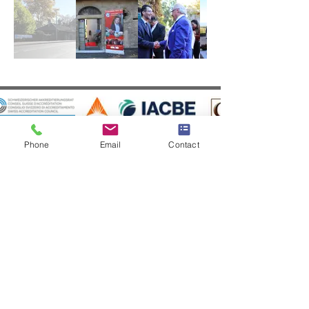
Phone
Email
Contact
Prendre RDV avec le
responsable des admissions
Prénom
*
Nom de famille
*