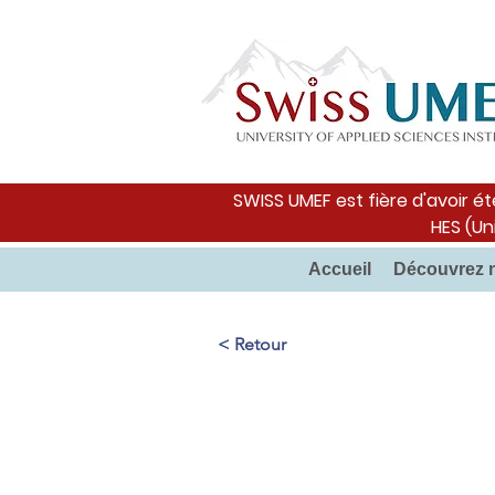
SWISS UMEF est fière d'avoir ét
HES (Un
Accueil
Découvrez 
< Retour