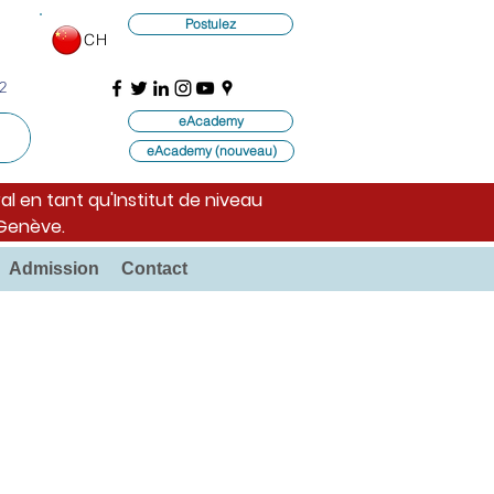
Postulez
CH
2
eAcademy
eAcademy (nouveau)
al en tant qu'Institut de niveau
 Genève.
Admission
Contact