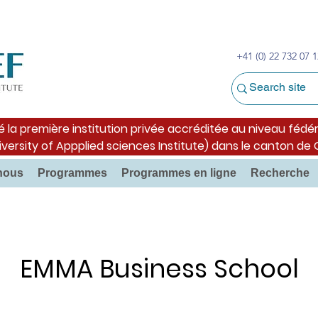
+41 (0) 22 732 07 1
é la première institution privée accréditée au niveau fédér
iversity of Appplied sciences Institute) dans le canton de
nous
Programmes
Programmes en ligne
Recherche
EMMA Business School