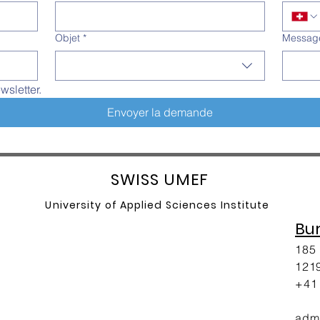
Objet
*
Messag
wsletter.
Envoyer la demande
SW
ISS UMEF
University of A
pplied Sciences Institute
Bu
185 
1219
+41 
adm