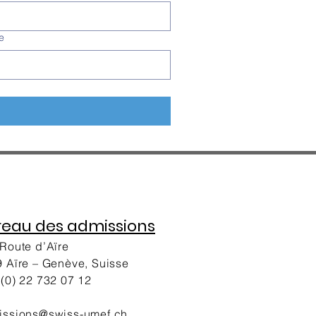
e
reau des admissions
Route d’Aïre
 Aïre – Genève, Suisse
(0) 22 732 07 12
issions@swiss-umef.ch