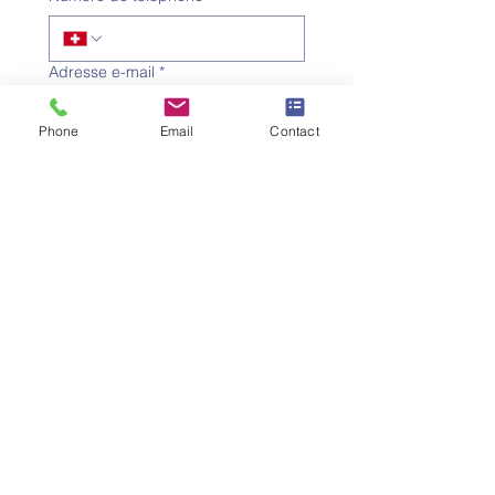
Adresse e-mail
*
Phone
Email
Contact
Objet
*
Message
Je souhaite m'abonner à la 
newsletter.
Envoyer la demande
SW
ISS UMEF