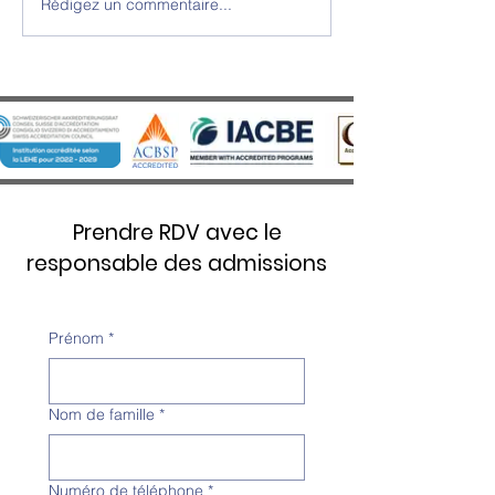
Rédigez un commentaire...
Cérémonie de Remise des
SWISS UMEF reçoi
Diplômes 2025 - Une soirée
prestigieuse disti
d’excellence et d’émotion au
Stars 5 Étoiles Ove
Château d’Aïre
Prendre RDV avec le
responsable des admissions
Prénom
*
Nom de famille
*
Numéro de téléphone
*