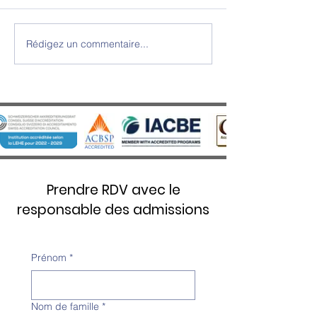
Rédigez un commentaire...
Cérémonie de Remise des
SWISS UMEF reçoi
Diplômes 2025 - Une soirée
prestigieuse disti
d’excellence et d’émotion au
Stars 5 Étoiles Ove
Château d’Aïre
Prendre RDV avec le
responsable des admissions
Prénom
*
Nom de famille
*