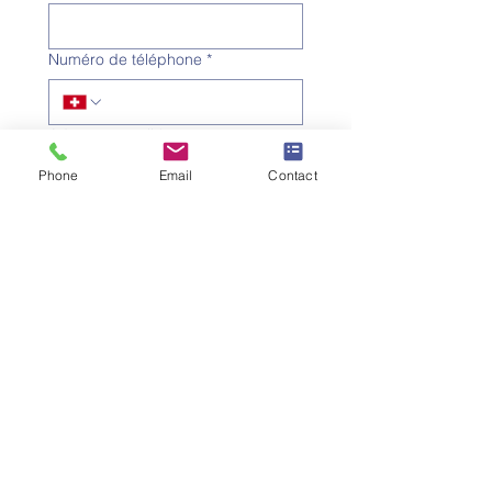
Numéro de téléphone
*
Adresse e-mail
*
Phone
Email
Contact
Objet
*
Message
Je souhaite m'abonner à la 
newsletter.
Envoyer la demande