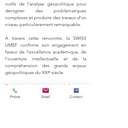
outils de l’analyse géopolitique pour 
décrypter des problématiques 
complexes et produire des travaux d’un 
niveau particulièrement remarquable.
À travers cette rencontre, la SWISS 
UMEF confirme son engagement en 
faveur de l’excellence académique, de 
l’ouverture intellectuelle et de la 
compréhension des grands enjeux 
géopolitiques du XXIᵉ siècle.
En réunissant universitaires, diplomates, 
experts et étudiants autour de 
Phone
Email
Contact
thématiques d’actualité, la SWISS UMEF 
contribue à renforcer les passerelles 
entre le monde académique et les 
praticiens des relations internationales, 
tout en préparant les futurs 