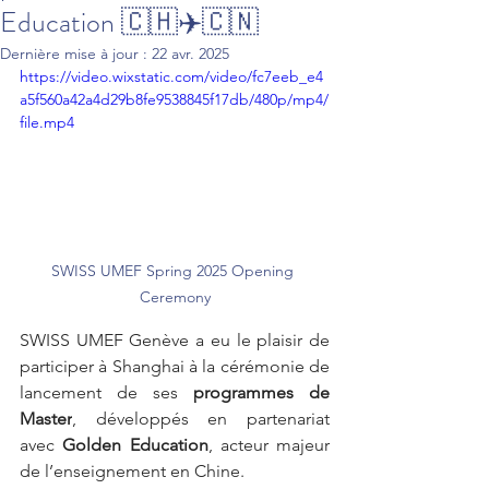
Education 🇨🇭✈️🇨🇳
Dernière mise à jour :
22 avr. 2025
https://video.wixstatic.com/video/fc7eeb_e4
a5f560a42a4d29b8fe9538845f17db/480p/mp4/
file.mp4
SWISS UMEF Spring 2025 Opening 
Ceremony
SWISS UMEF Genève a eu le plaisir de 
participer à Shanghai à la cérémonie de 
lancement de ses 
programmes de 
Master
, développés en partenariat 
avec 
Golden Education
, acteur majeur 
de l’enseignement en Chine.