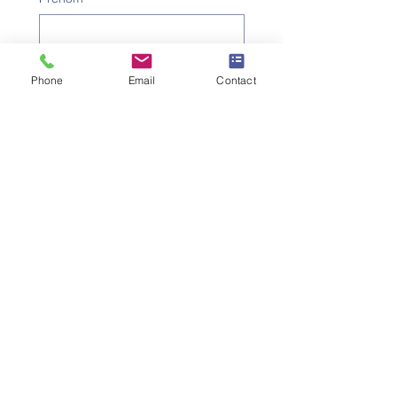
Nom de famille
*
Phone
Email
Contact
Numéro de téléphone
*
Adresse e-mail
*
Objet
*
Message
Je souhaite m'abonner à la 
newsletter.