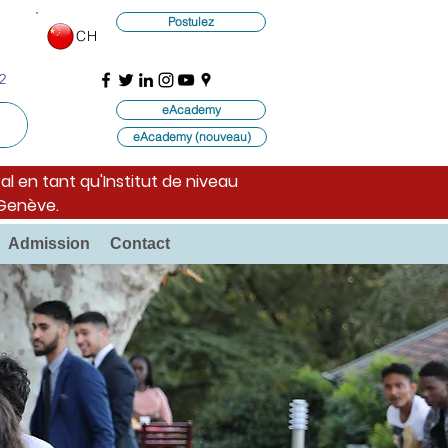
Postulez
CH
2
eAcademy
eAcademy (nouveau)
al en tant qu'Institut de niveau
 Genève.
Admission
Contact