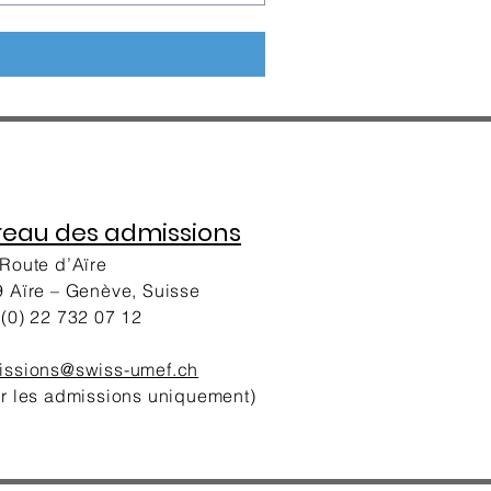
reau des admissions
Route d’Aïre
 Aïre – Genève, Suisse
(0) 22 732 07 12
issions@swiss-umef.ch
r les admissions uniquement)