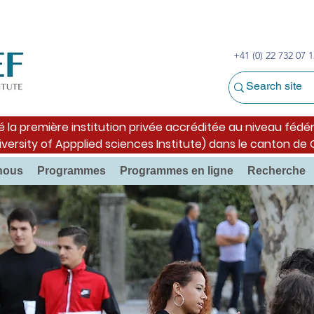
+41 (0) 22 732 07 1
é la première institution privée accréditée au niveau fédér
iversity of Appplied sciences Institute) dans le canton de
nous
Programmes
Programmes en ligne
Recherche