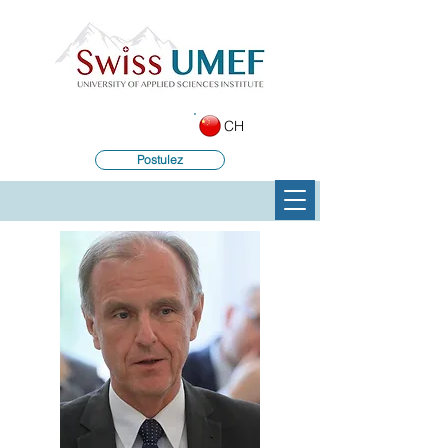
CH
Postulez