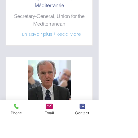
Méditerranée
Secretary-General, Union for the
Mediterranean
En savoir plus / Read More
KLICH Bogdan
Phone
Email
Contact
Ancien ministre de la défense de la
Pologne