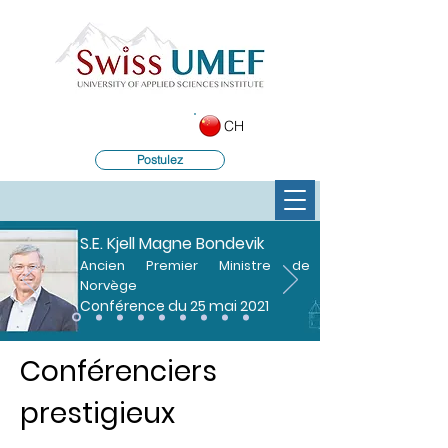
CH
Postulez
S.E. Kjell Magne Bondevik
Ancien Premier Ministre de
Norvège
Conférence du 25 mai 2021
Conférenciers
prestigieux