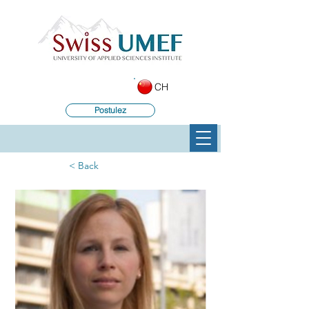
CH
Postulez
< Back