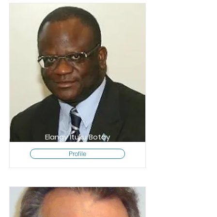
Elangy Ituku Botoy
Profile