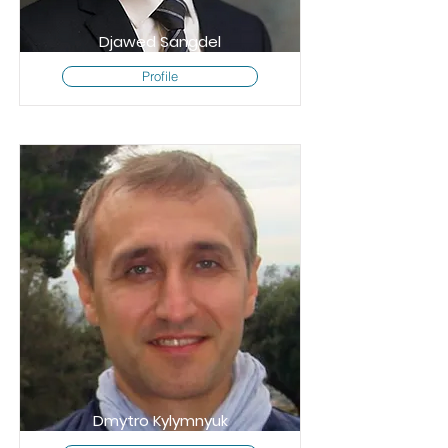
Djawed Sangdel
Profile
Dmytro Kylymnyuk