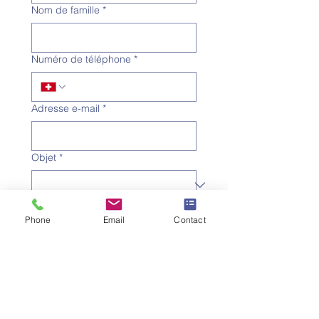
Nom de famille
*
Numéro de téléphone
*
Adresse e-mail
*
Objet
*
Message
Phone
Email
Contact
Je souhaite m'abonner à la 
newsletter.
Envoyer la demande