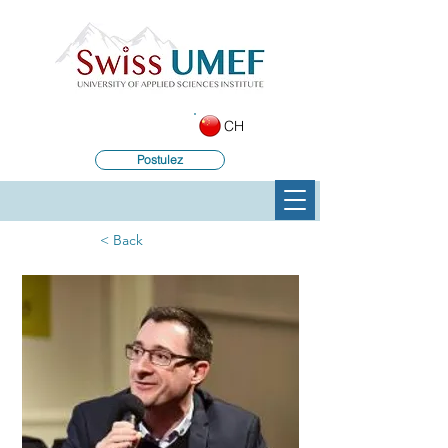
CH
Postulez
< Back