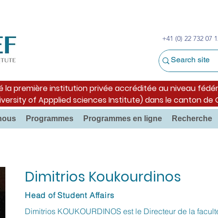
+41 (0) 22 732 07 1
é la première institution privée accréditée au niveau fédér
iversity of Appplied sciences Institute) dans le canton de
nous
Programmes
Programmes en ligne
Recherche
Dimitrios Koukourdinos
Head of Student Affairs
Dimitrios KOUKOURDINOS est le Directeur de la facult