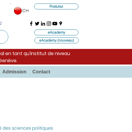
Postulez
CH
2
eAcademy
eAcademy (nouveau)
al en tant qu'Institut de niveau
 Genève.
Admission
Contact
é des sciences politiques