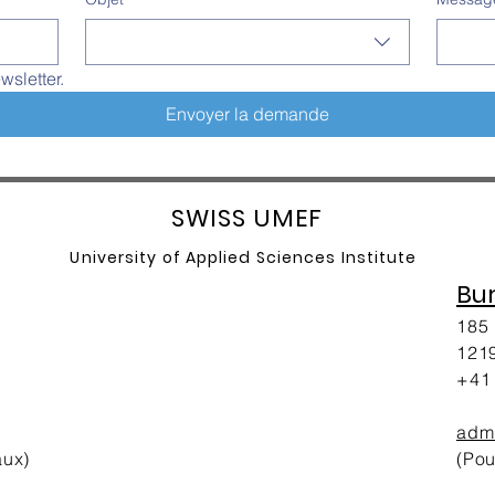
wsletter.
Envoyer la demande
SW
ISS UMEF
University of A
pplied Sciences Institute
Bu
185 
1219
+41 
adm
aux)
(Pou