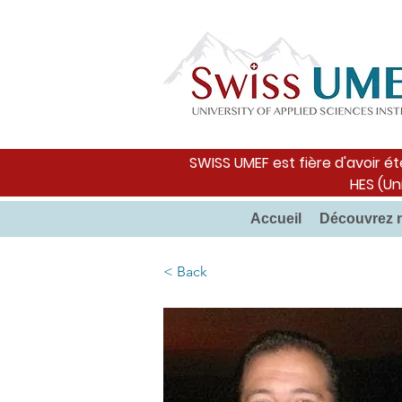
SWISS UMEF est fière d'avoir ét
HES (Un
Accueil
Découvrez 
< Back