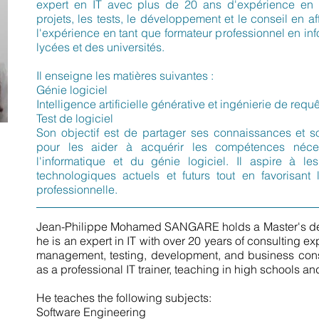
expert en IT avec plus de 20 ans d'expérience en c
projets, les tests, le développement et le conseil en a
l'expérience en tant que formateur professionnel en i
lycées et des universités.
Il enseigne les matières suivantes :
Génie logiciel
Intelligence artificielle générative et ingénierie de requ
Test de logiciel
Son objectif est de partager ses connaissances et so
pour les aider à acquérir les compétences néc
l'informatique et du génie logiciel. Il aspire à le
technologiques actuels et futurs tout en favorisant 
professionnelle.
Jean-Philippe Mohamed SANGARE holds a Master's de
he is an expert in IT with over 20 years of consulting 
management, testing, development, and business cons
as a professional IT trainer, teaching in high schools and
He teaches the following subjects:
Software Engineering