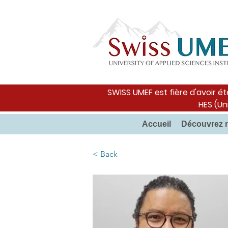
SWISS UMEF est fière d'avoir ét
HES (Un
Accueil
Découvrez 
< Back