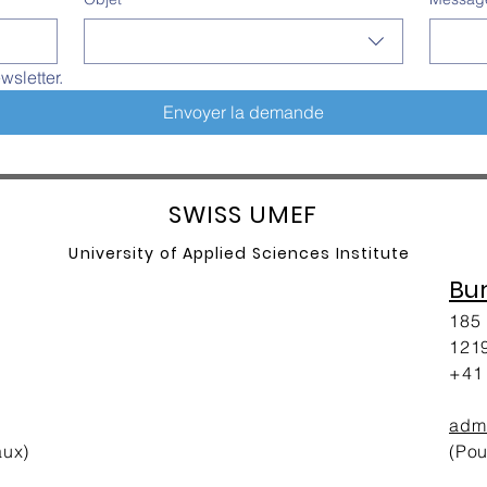
wsletter.
Envoyer la demande
SW
ISS UMEF
University of A
pplied Sciences Institute
Bu
185 
1219
+41 
adm
aux)
(Pou