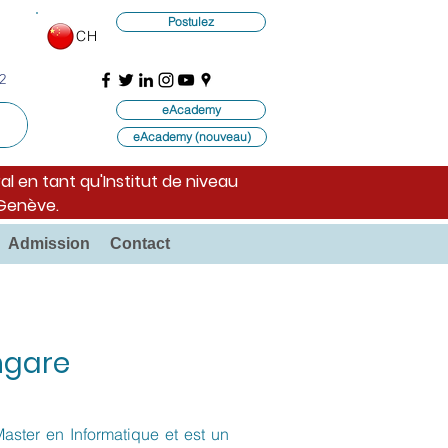
Postulez
CH
2
eAcademy
eAcademy (nouveau)
al en tant qu'Institut de niveau
 Genève.
Admission
Contact
ngare
ster en Informatique et est un