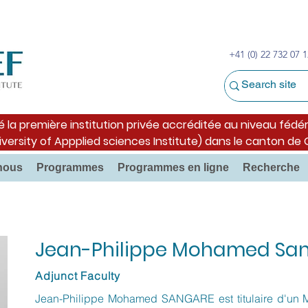
+41 (0) 22 732 07 1
é la première institution privée accréditée au niveau fédér
iversity of Appplied sciences Institute) dans le canton de
nous
Programmes
Programmes en ligne
Recherche
Jean-Philippe Mohamed Sa
Adjunct Faculty
Jean-Philippe Mohamed SANGARE est titulaire d'un Ma