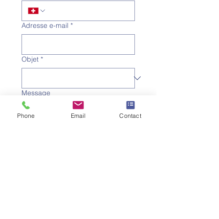
Adresse e-mail
*
Objet
*
Message
Phone
Email
Contact
Je souhaite m'abonner à la 
newsletter.
Envoyer la demande
SW
ISS UMEF