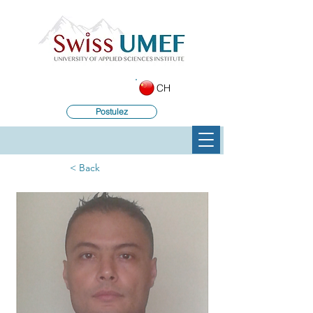
CH
Postulez
< Back