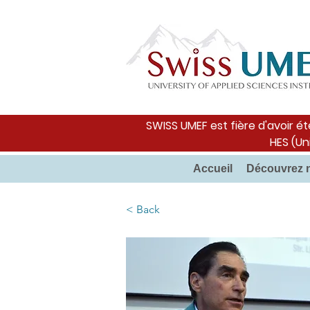
SWISS UMEF est fière d'avoir ét
HES (Un
Accueil
Découvrez 
< Back