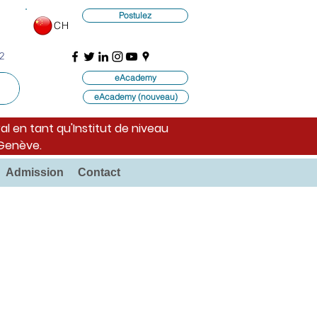
Postulez
CH
2
eAcademy
eAcademy (nouveau)
al en tant qu'Institut de niveau
 Genève.
Admission
Contact