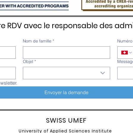
re RDV avec le responsable des admi
Nom de famille
*
Numéro 
Objet
*
Messag
wsletter.
Envoyer la demande
SW
ISS UMEF
University of A
pplied Sciences Institute