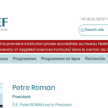
+41 (0) 22 732 07 1
é la première institution privée accréditée au niveau fédér
iversity of Appplied sciences Institute) dans le canton de
nous
Programmes
Programmes en ligne
Recherche
Petre Roman
President
S.E. Petre ROMAN est le Président