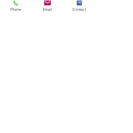
Objet
*
Phone
Email
Contact
Message
Je souhaite m'abonner à la 
newsletter.
Envoyer la demande
SW
ISS UMEF
University of A
pplied Sciences
Institute
Bureau administratif
187 Route d’Aïre