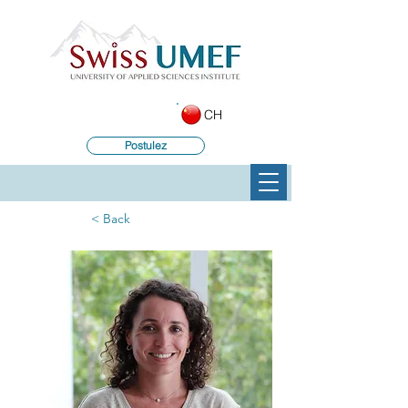
CH
Postulez
< Back