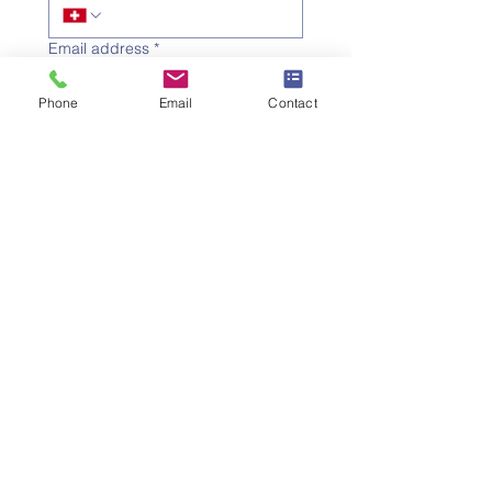
Email address
*
Phone
Email
Contact
Subject
*
Message
I would like to subscribe to 
the newsletter.
Submit the request
SWISS UMEF