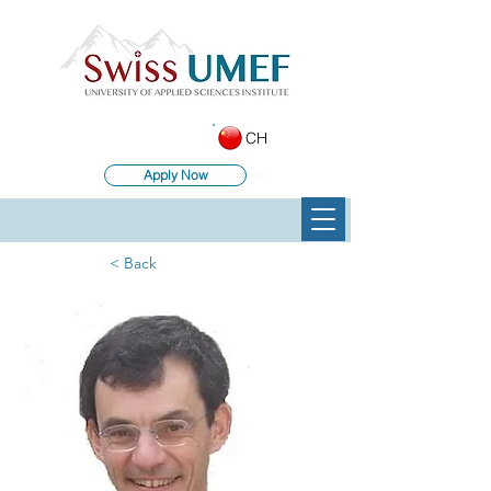
CH
Apply Now
< Back