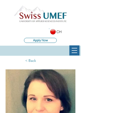
CH
Apply Now
< Back