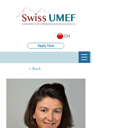
CH
Apply Now
< Back