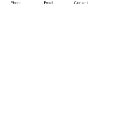
Phone
Email
Contact
Telephone number
*
Email address
*
Subject
*
Message
I would like to subscribe to 
the newsletter.
Submit the request