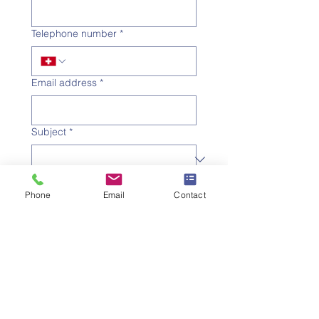
Telephone number
*
Email address
*
Subject
*
Message
Phone
Email
Contact
I would like to subscribe to 
the newsletter.
Submit the request