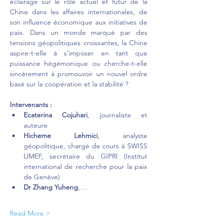
éclairage sur le rôle actuel et futur de la 
Chine dans les affaires internationales, de 
son influence économique aux initiatives de 
paix. Dans un monde marqué par des 
tensions géopolitiques croissantes, la Chine 
aspire-t-elle à s'imposer en tant que 
puissance hégémonique ou cherche-t-elle 
sincèrement à promouvoir un nouvel ordre 
basé sur la coopération et la stabilité ?
Intervenants :
Ecaterina Cojuhari
, journaliste et 
auteure
Hicheme Lehmici
, analyste 
géopolitique, chargé de cours à SWISS 
UMEF, secrétaire du GIPRI (Institut 
international de recherche pour la paix 
de Genève)
Dr Zhang Yuheng
,…
Read More >