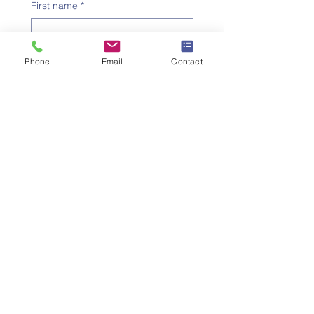
First name
*
Family name
*
Phone
Email
Contact
Telephone number
*
Email address
*
Subject
*
Message
I would like to subscribe to 